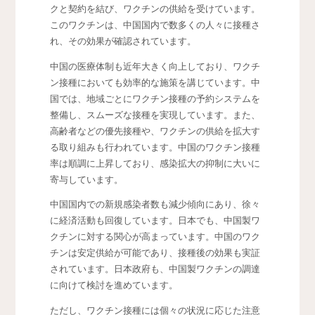
クと契約を結び、ワクチンの供給を受けています。
このワクチンは、中国国内で数多くの人々に接種さ
れ、その効果が確認されています。
中国の医療体制も近年大きく向上しており、ワクチ
ン接種においても効率的な施策を講じています。中
国では、地域ごとにワクチン接種の予約システムを
整備し、スムーズな接種を実現しています。また、
高齢者などの優先接種や、ワクチンの供給を拡大す
る取り組みも行われています。中国のワクチン接種
率は順調に上昇しており、感染拡大の抑制に大いに
寄与しています。
中国国内での新規感染者数も減少傾向にあり、徐々
に経済活動も回復しています。日本でも、中国製ワ
クチンに対する関心が高まっています。中国のワク
チンは安定供給が可能であり、接種後の効果も実証
されています。日本政府も、中国製ワクチンの調達
に向けて検討を進めています。
ただし、ワクチン接種には個々の状況に応じた注意