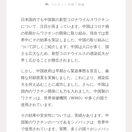
/
/
ワクチン
中国
医療
日本国内でも中国製の新型コロナウイルスワクチン
について、注目が高まっています。
中国はコロナ禍
の初期からワクチンの開発に取り組み、現在では世
界中にその効果を実証しました。中国の取り組みに
ついて詳しくご紹介します。中国は人口が多く、国
土も広大なため、新型コロナウイルスの感染拡大が
早く広がることが懸念されました。
しかし、中国政府は早期から緊急事態を宣言し、厳
格な封鎖措置を実施しました。これにより、感染拡
大を抑え込むことに成功しました。さらに、中国は
国内のワクチン開発にも力を入れました。中国製の
ワクチンは、世界保健機関（WHO）や多くの国で
使用されています。
その効果や安全性については、実績があります。中
国製のワクチンの一つであるシノバックは、世界中
で使用されています。実際、多くの国々がシノバッ